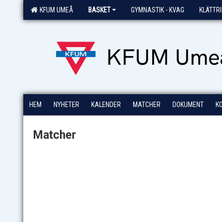
KFUM UMEÅ
BASKET
GYMNASTIK - KVAG
KLÄTTR
HEM
NYHETER
KALENDER
MATCHER
DOKUMENT
K
Matcher