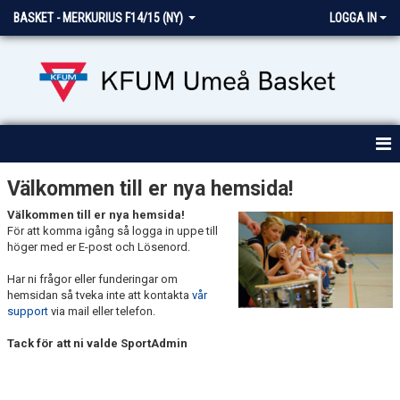
BASKET - MERKURIUS F14/15 (NY)
LOGGA IN
HEM
Välkommen till er nya hemsida!
Välkommen till er nya hemsida!
NYHETER
För att komma igång så logga in uppe till
höger med er E-post och Lösenord.
KALENDER
Har ni frågor eller funderingar om
MATCHER
hemsidan så tveka inte att kontakta
vår
support
via mail eller telefon.
BILDGALLERI
Tack för att ni valde SportAdmin
DOKUMENT